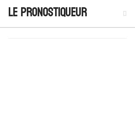
Le Pronostiqueur
Na