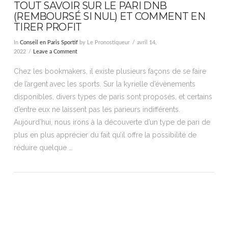
TOUT SAVOIR SUR LE PARI DNB
(REMBOURSÉ SI NUL) ET COMMENT EN
TIRER PROFIT
In
Conseil en Paris Sportif
by Le Pronostiqueur
avril 14,
2022
Leave a Comment
Chez les bookmakers, il existe plusieurs façons de se faire
de l’argent avec les sports. Sur la kyrielle d’évènements
disponibles, divers types de paris sont proposés, et certains
d’entre eux ne laissent pas les parieurs indifférents.
Aujourd’hui, nous irons à la découverte d’un type de pari de
plus en plus apprécier du fait qu’il offre la possibilité de
réduire quelque …
VIEW POST