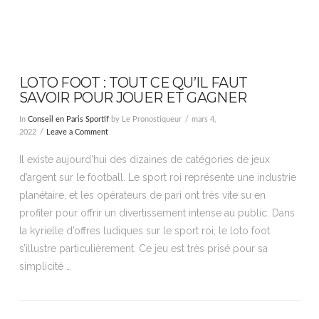
LOTO FOOT : TOUT CE QU’IL FAUT
SAVOIR POUR JOUER ET GAGNER
In
Conseil en Paris Sportif
by Le Pronostiqueur
mars 4,
2022
Leave a Comment
Il existe aujourd’hui des dizaines de catégories de jeux
d’argent sur le football. Le sport roi représente une industrie
planétaire, et les opérateurs de pari ont très vite su en
profiter pour offrir un divertissement intense au public. Dans
la kyrielle d’offres ludiques sur le sport roi, le loto foot
s’illustre particulièrement. Ce jeu est très prisé pour sa
simplicité …