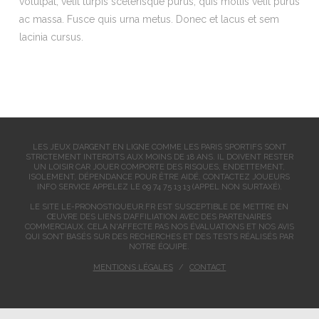
volutpat, velit turpis scelerisque purus, quis mollis velit purus
ac massa. Fusce quis urna metus. Donec et lacus et sem
lacinia cursus.
LES JEUX D’ARGENT EN LIGNE COMME LES PARIS SPORTIFS SONT
STRICTEMENT INTERDITS AUX MOINS DE 18 ANS. IL DOIVENT RESTER
UN LOISIR CAR JOUER COMPORTE DES RISQUES, ENDETTEMENT,
ISOLEMENT, DÉPENDANCE POUR ÊTRE AIDÉ, CONTACTEZ JOUEURS
INFO SERVICE APPELEZ LE 09 74 75 13 13 (APPEL NON SURTAXÉ).
LE SITE LE-PRONOSTIQUEUR.FR EST SUSCEPTIBLE DE METTRE EN
ŒUVRE DES LIENS D’AFFILIATION AVEC DES PARTENAIRES
COMMERCIAUX. CELA N'AFFECTE PAS NOS ÉVALUATIONS ET NOS AVIS
QUI SONT BASÉS SUR DES RECHERCHES ET DES TESTS RÉALISÉS PAR
NOTRE ÉQUIPE.
MENTIONS LÉGALES
CONTACT