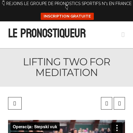
👇 REJOINS LE GROUPE DE PRONOSTICS SPORTIFS N°1 EN FRANCE
👇
INSCRIPTION GRATUITE
Le Pronostiqueur
Na
LIFTING TWO FOR
MEDITATION