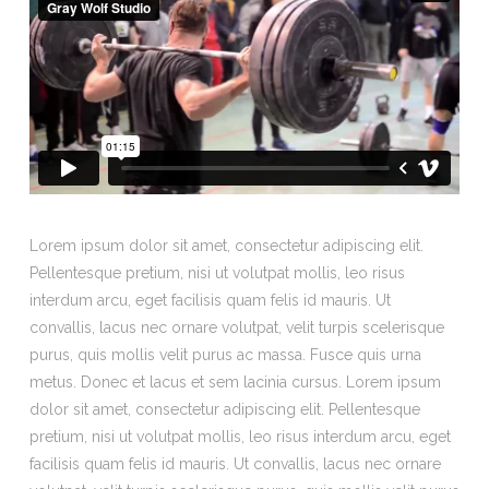
Lorem ipsum dolor sit amet, consectetur adipiscing elit.
Pellentesque pretium, nisi ut volutpat mollis, leo risus
interdum arcu, eget facilisis quam felis id mauris. Ut
convallis, lacus nec ornare volutpat, velit turpis scelerisque
purus, quis mollis velit purus ac massa. Fusce quis urna
metus. Donec et lacus et sem lacinia cursus. Lorem ipsum
dolor sit amet, consectetur adipiscing elit. Pellentesque
pretium, nisi ut volutpat mollis, leo risus interdum arcu, eget
facilisis quam felis id mauris. Ut convallis, lacus nec ornare