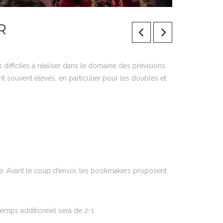
R
 difficiles à réaliser dans le domaine des prévisions
 souvent élevés, en particulier pour les doubles et
re. Avant le coup d’envoi, les bookmakers proposent
temps additionnel sera de 2-1.