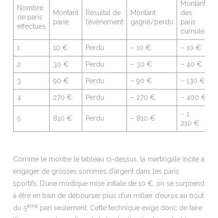
Montant
Nombre
Montant
Résultat de
Montant
des
de paris
parié
l’évènement
gagné/perdu
paris
effectués
cumulés
1
10 €
Perdu
– 10 €
– 10 €
2
30 €
Perdu
– 30 €
– 40 €
3
90 €
Perdu
– 90 €
– 130 €
4
270 €
Perdu
– 270 €
– 400 €
– 1
5
810 €
Perdu
– 810 €
210 €
Comme le montre le tableau ci-dessus, la martingale incite à
engager de grosses sommes d’argent dans les paris
sportifs. D’une modique mise initiale de 10 €, on se surprend
à être en train de débourser plus d’un millier d’euros au bout
ème
du 5
pari seulement. Cette technique exige donc de faire