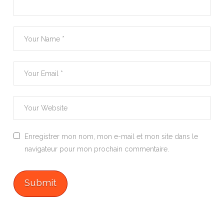
Enregistrer mon nom, mon e-mail et mon site dans le
navigateur pour mon prochain commentaire.