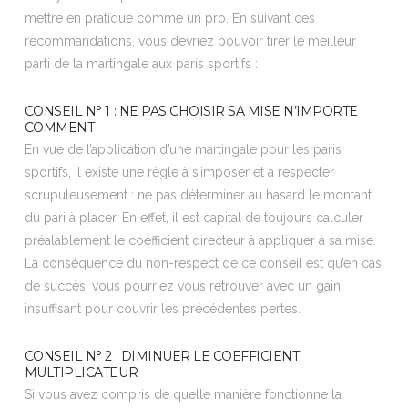
mettre en pratique comme un pro. En suivant ces
recommandations, vous devriez pouvoir tirer le meilleur
parti de la martingale aux paris sportifs :
CONSEIL N° 1 : NE PAS CHOISIR SA MISE N’IMPORTE
COMMENT
En vue de l’application d’une martingale pour les paris
sportifs, il existe une règle à s’imposer et à respecter
scrupuleusement : ne pas déterminer au hasard le montant
du pari à placer. En effet, il est capital de toujours calculer
préalablement le coefficient directeur à appliquer à sa mise.
La conséquence du non-respect de ce conseil est qu’en cas
de succès, vous pourriez vous retrouver avec un gain
insuffisant pour couvrir les précédentes pertes.
CONSEIL N° 2 : DIMINUER LE COEFFICIENT
MULTIPLICATEUR
Si vous avez compris de quelle manière fonctionne la