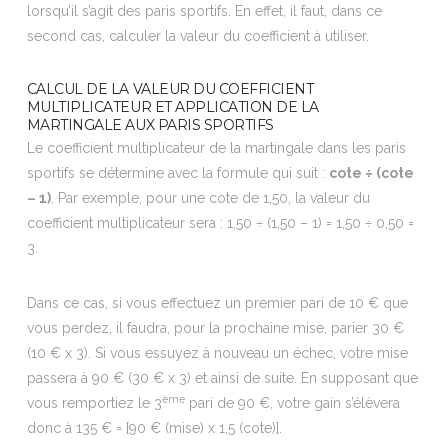
lorsqu’il s’agit des paris sportifs. En effet, il faut, dans ce
second cas, calculer la valeur du coefficient à utiliser.
CALCUL DE LA VALEUR DU COEFFICIENT
MULTIPLICATEUR ET APPLICATION DE LA
MARTINGALE AUX PARIS SPORTIFS
Le coefficient multiplicateur de la martingale dans les paris
sportifs se détermine avec la formule qui suit :
cote ÷ (cote
– 1)
. Par exemple, pour une cote de 1,50, la valeur du
coefficient multiplicateur sera : 1,50 ÷ (1,50 – 1) = 1,50 ÷ 0,50 =
3.
Dans ce cas, si vous effectuez un premier pari de 10 € que
vous perdez, il faudra, pour la prochaine mise, parier 30 €
(10 € x 3). Si vous essuyez à nouveau un échec, votre mise
passera à 90 € (30 € x 3) et ainsi de suite. En supposant que
ème
vous remportiez le 3
pari de 90 €, votre gain s’élèvera
donc à 135 € = [90 € (mise) x 1,5 (cote)].