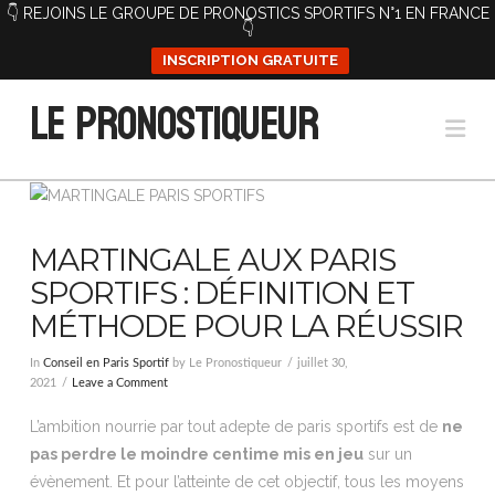
👇 REJOINS LE GROUPE DE PRONOSTICS SPORTIFS N°1 EN FRANCE
👇
INSCRIPTION GRATUITE
Le Pronostiqueur
Na
MARTINGALE AUX PARIS
SPORTIFS : DÉFINITION ET
MÉTHODE POUR LA RÉUSSIR
In
Conseil en Paris Sportif
by Le Pronostiqueur
juillet 30,
2021
Leave a Comment
L’ambition nourrie par tout adepte de paris sportifs est de
ne
pas perdre le moindre centime mis en jeu
sur un
évènement. Et pour l’atteinte de cet objectif, tous les moyens