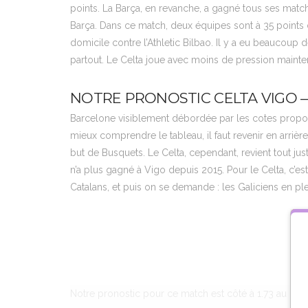
points. La Barça, en revanche, a gagné tous ses match
Barça. Dans ce match, deux équipes sont à 35 points d
domicile contre l’Athletic Bilbao. Il y a eu beaucoup d
partout. Le Celta joue avec moins de pression maintena
NOTRE PRONOSTIC CELTA VIGO 
Barcelone visiblement débordée par les cotes propos
mieux comprendre le tableau, il faut revenir en arriè
but de Busquets. Le Celta, cependant, revient tout ju
n’a plus gagné à Vigo depuis 2015. Pour le Celta, c’es
Catalans, et puis on se demande : les Galiciens en pl
Notre pronostic pour ce match est côté à 1.73 au mom