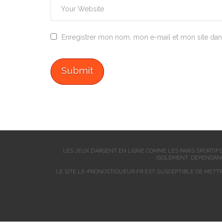
Enregistrer mon nom, mon e-mail et mon site dan
LES JEUX D’ARGENT EN LIGNE COMME LES PARIS SPORTIF
ISOLEMENT, DÉPENDANCE
LE SITE LE-PRONOSTIQUEUR.FR EST SUSCEPTIBLE DE METTR