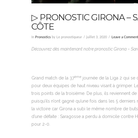
▷ PRONOSTIC GIRONA – 
CÔTE
In
Pronostics
by Le pronostiqueur
juillet 3, 2020
Leave a Commen
Découvrez dès maintenant notre pronostic Girona – Sarag
ème
Grand match de la 37
journée de la Liga 2 qui se d
pour deux équipes de haut niveau visant à grimper. Le
trois points de la troisième. De plus, ils reviennent d
puisqu’ils n’ont gagné qu’une fois dans les 5 dernier
la victoire car Girona a subi le même nombre de but
d’une défaite : Saragosse a perdu à domicile contre Hu
pour 2-0.