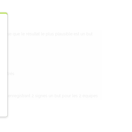
pense que le résultat le plus plausible est un but
egistrés
uls enregistrant 2 signes un but pour les 2 équipes