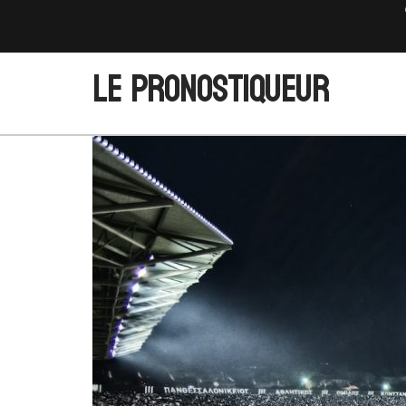
Le Pronostiqueur