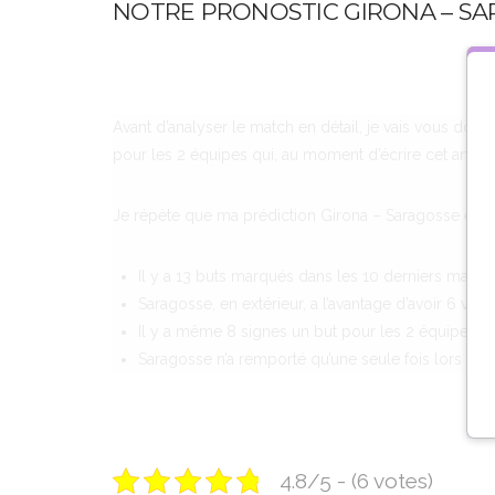
NOTRE PRONOSTIC GIRONA – S
Avant d’analyser le match en détail, je vais vous donn
pour les 2 équipes qui, au moment d’écrire cet article
Je répète que ma prédiction Girona – Saragosse est le
Il y a 13 buts marqués dans les 10 derniers match
Saragosse, en extérieur, a l’avantage d’avoir 6 vic
Il y a même 8 signes un but pour les 2 équipes enre
Saragosse n’a remporté qu’une seule fois lors des
4.8/5 - (6 votes)