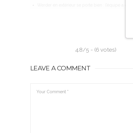
Werder en extérieur se porte bien : l’équipe a gag
4.8/5 - (6 votes)
LEAVE A COMMENT