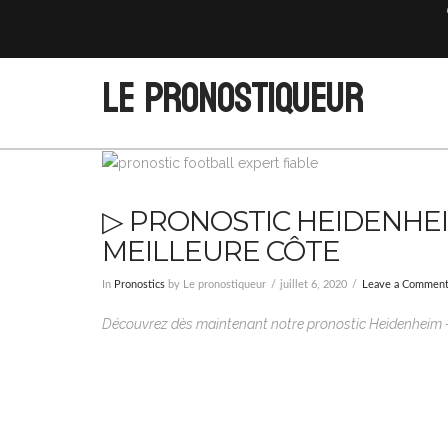
Le Pronostiqueur
▷ PRONOSTIC HEIDENHEI
MEILLEURE CÔTE
In
Pronostics
by Le pronostiqueur
juillet 6, 2020
Leave a Commen
Découvrez dès maintenant notre pronostic Heidenheim – 