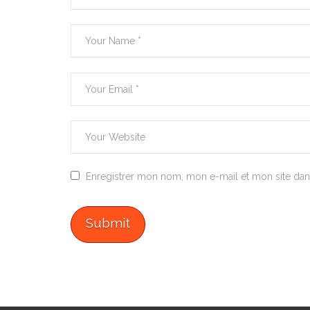
Enregistrer mon nom, mon e-mail et mon site dan