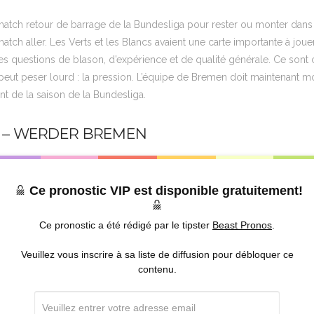
tch retour de barrage de la Bundesliga pour rester ou monter dans la
atch aller. Les Verts et les Blancs avaient une carte importante à jouer 
es questions de blason, d’expérience et de qualité générale. Ce sont c
eut peser lourd : la pression. L’équipe de Bremen doit maintenant mont
ant de la saison de la Bundesliga.
 – WERDER BREMEN
Ce pronostic VIP est disponible gratuitement!
Ce pronostic a été rédigé par le tipster
Beast Pronos
.
donner le principal conseil de cette prévision où je pense que le résult
us trouvez la meilleure côte de 1.60*, et voici pourquoi.
Veuillez vous inscrire à sa liste de diffusion pour débloquer ce
contenu.
’est terminé avec un total de 3 buts ;
que la pression peut bloquer le jeu ;