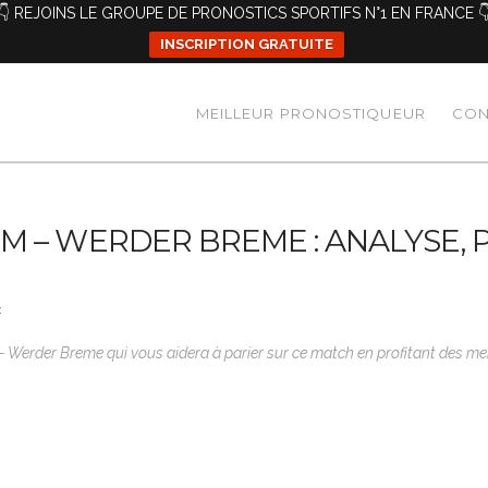
👇 REJOINS LE GROUPE DE PRONOSTICS SPORTIFS N°1 EN FRANCE 
INSCRIPTION GRATUITE
MEILLEUR PRONOSTIQUEUR
CON
M – WERDER BREME : ANALYSE, 
t
Werder Breme qui vous aidera à parier sur ce match en profitant des meil