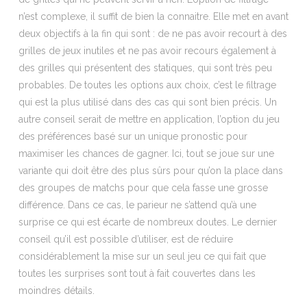
n’est complexe, il suffit de bien la connaitre. Elle met en avant
deux objectifs à la fin qui sont : de ne pas avoir recourt à des
grilles de jeux inutiles et ne pas avoir recours également à
des grilles qui présentent des statiques, qui sont très peu
probables. De toutes les options aux choix, c’est le filtrage
qui est la plus utilisé dans des cas qui sont bien précis. Un
autre conseil serait de mettre en application, l’option du jeu
des préférences basé sur un unique pronostic pour
maximiser les chances de gagner. Ici, tout se joue sur une
variante qui doit être des plus sûrs pour qu’on la place dans
des groupes de matchs pour que cela fasse une grosse
différence. Dans ce cas, le parieur ne s’attend qu’à une
surprise ce qui est écarte de nombreux doutes. Le dernier
conseil qu’il est possible d’utiliser, est de réduire
considérablement la mise sur un seul jeu ce qui fait que
toutes les surprises sont tout à fait couvertes dans les
moindres détails.