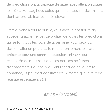
de prédictions ont la capacité d’évaluer avec attention toutes
les côtes. Et il s’agit des côtes qui sont mises sur des matchs
dont les probabilités sont très élevés.
Etant ouverte à tout le public, vous avez la possibilité d’y
accéder gratuitement et de profiter de toutes les prédictions
qui se font tous les jours de la semaine. Pour ceux qui
désirent aller un peu plus loin, un abonnement leur est
présenté pour une somme de seulement 14.99 euros
chaque fin de mois sans que ces derniers ne fassent
d’engagement. Pour ceux qui ont l’habitude de leur faire
confiance, ils pourront constater d’eux même que le taux de
réussite est évalué à 82%.
4.9/5 - (7 votes)
LEAVE A COMMENT