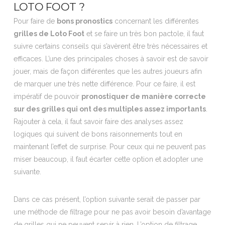
LOTO FOOT ?
Pour faire de
bons pronostics
concernant les différentes
grilles de Loto Foot
et se faire un très bon pactole, il faut
suivre certains conseils qui s’avèrent être très nécessaires et
efficaces. L’une des principales choses à savoir est de savoir
jouer, mais de façon différentes que les autres joueurs afin
de marquer une très nette différence. Pour ce faire, il est
impératif de pouvoir
pronostiquer de manière correcte
sur des grilles qui ont des multiples assez importants
.
Rajouter à cela, il faut savoir faire des analyses assez
logiques qui suivent de bons raisonnements tout en
maintenant l’effet de surprise. Pour ceux qui ne peuvent pas
miser beaucoup, il faut écarter cette option et adopter une
suivante.
Dans ce cas présent, l’option suivante serait de passer par
une méthode de filtrage pour ne pas avoir besoin d’avantage
de grilles qui ne peuvent servir à rien. L’option de filtrage