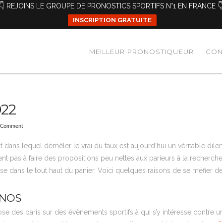
👇 REJOINS LE GROUPE DE PRONOSTICS SPORTIFS N°1 EN FRANCE 
INSCRIPTION GRATUITE
MEILLEUR PRONOSTIQUEUR
CON
022
a Comment
dans lequel démêler le vrai du faux est aujourd’hui un véritable dilem
t pas à faire des propositions peu nettes aux parieurs à la recherche 
se dans le tout haut du panier. Voici quelques raisons de se méfier de
ONOS
ose des paris sur des évènements sportifs à qui s’y intéresse contre